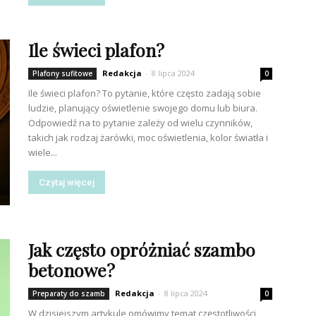
Ile świeci plafon?
Redakcja
-
8 lipca 2024
Plafony sufitowe
0
Ile świeci plafon? To pytanie, które często zadają sobie
ludzie, planujący oświetlenie swojego domu lub biura.
Odpowiedź na to pytanie zależy od wielu czynników,
takich jak rodzaj żarówki, moc oświetlenia, kolor światła i
wiele...
Czytaj więcej
Jak często opróżniać szambo
betonowe?
Redakcja
-
8 lipca 2024
Preparaty do szamb
0
W dzisiejszym artykule omówimy temat częstotliwości