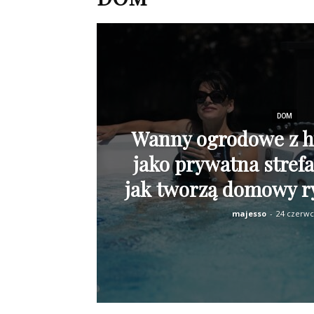
DOM
Wanny ogrodowe z 
jako prywatna strefa
jak tworzą domowy ry
majesso
-
24 czerwc