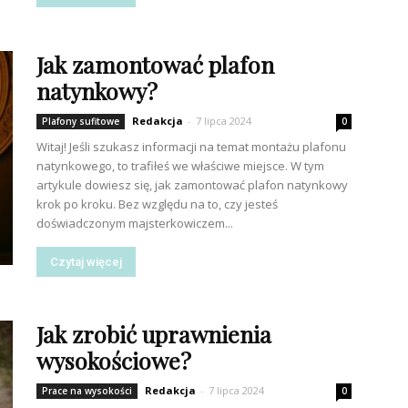
Jak zamontować plafon
natynkowy?
Redakcja
-
7 lipca 2024
Plafony sufitowe
0
Witaj! Jeśli szukasz informacji na temat montażu plafonu
natynkowego, to trafiłeś we właściwe miejsce. W tym
artykule dowiesz się, jak zamontować plafon natynkowy
krok po kroku. Bez względu na to, czy jesteś
doświadczonym majsterkowiczem...
Czytaj więcej
Jak zrobić uprawnienia
wysokościowe?
Redakcja
-
7 lipca 2024
Prace na wysokości
0