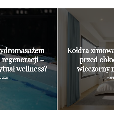
hydromasażem
Kołdra zimowa
 regeneracji –
przed chło
tuał wellness?
wieczorny 
a 2026
maje