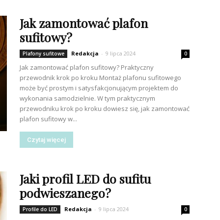
Jak zamontować plafon
sufitowy?
Redakcja
-
9 lipca 2024
Plafony sufitowe
0
Jak zamontować plafon sufitowy? Praktyczny
przewodnik krok po kroku Montaż plafonu sufitowego
może być prostym i satysfakcjonującym projektem do
wykonania samodzielnie. W tym praktycznym
przewodniku krok po kroku dowiesz się, jak zamontować
plafon sufitowy w...
Czytaj więcej
Jaki profil LED do sufitu
podwieszanego?
Redakcja
-
9 lipca 2024
Profile do LED
0