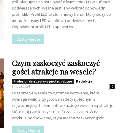
Jeśli planujesz zainstalować oświetlenie LED w sufitach
podwieszanych, ważne jest, aby wybrać odpowiedni
profil LED. Profil LED to aluminiowy kanał, który służy do
montażu taśmy LED w sufitach podwieszanych.
Odpowiedni profil LED zapewni nie...
Czytaj więcej
Czym zaskoczyć zaskoczyć
gości atrakcje na wesele?
Redakcja
-
Profesjonalne zestawy pirotechniczne
9 lipca 2024
0
Organizacja wesela to ogromne wyzwanie, które
wymaga wielu przygotowań i decyzji. Jednym z
najważniejszych elementów każdego wesela są atrakcje,
które mają zaskoczyć i umilić czas gościom. W tym
artykule podpowiemy, czym można zaskoczyć gości...
Czytaj więcej