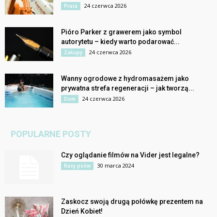
24 czerwca 2026
Praca
Pióro Parker z grawerem jako symbol
autorytetu – kiedy warto podarować...
24 czerwca 2026
Zakupy
Wanny ogrodowe z hydromasażem jako
prywatna strefa regeneracji – jak tworzą...
24 czerwca 2026
Dom
POPULARNE POSTY
Czy oglądanie filmów na Vider jest legalne?
30 marca 2024
Rasy psów
Zaskocz swoją drugą połówkę prezentem na
Dzień Kobiet!