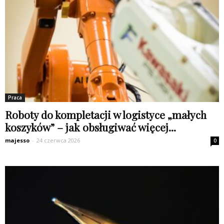
Praca
Roboty do kompletacji w logistyce „małych
koszyków” – jak obsługiwać więcej...
majesso
-
24 czerwca 2026
0