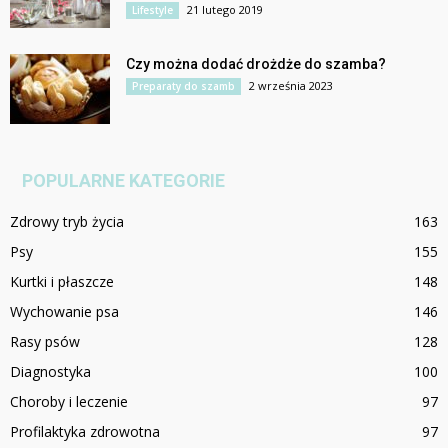
21 lutego 2019
Lifestyle
Czy można dodać drożdże do szamba?
2 września 2023
Preparaty do szamb
POPULARNE KATEGORIE
Zdrowy tryb życia
163
Psy
155
Kurtki i płaszcze
148
Wychowanie psa
146
Rasy psów
128
Diagnostyka
100
Choroby i leczenie
97
Profilaktyka zdrowotna
97