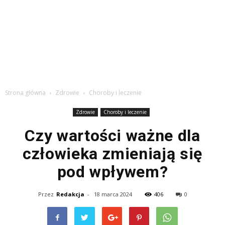
Strona główna
Zdrowie
Choroby i leczenie
Zdrowie
Choroby i leczenie
Czy wartości ważne dla
człowieka zmieniają się
pod wpływem?
Przez
Redakcja
-
18 marca 2024
406
0