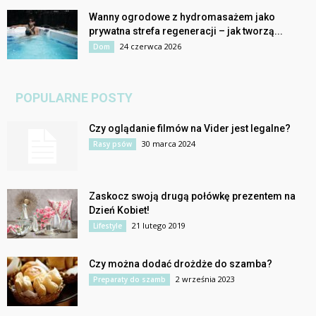
Wanny ogrodowe z hydromasażem jako
prywatna strefa regeneracji – jak tworzą...
24 czerwca 2026
Dom
POPULARNE POSTY
Czy oglądanie filmów na Vider jest legalne?
30 marca 2024
Rasy psów
Zaskocz swoją drugą połówkę prezentem na
Dzień Kobiet!
21 lutego 2019
Lifestyle
Czy można dodać drożdże do szamba?
2 września 2023
Preparaty do szamb