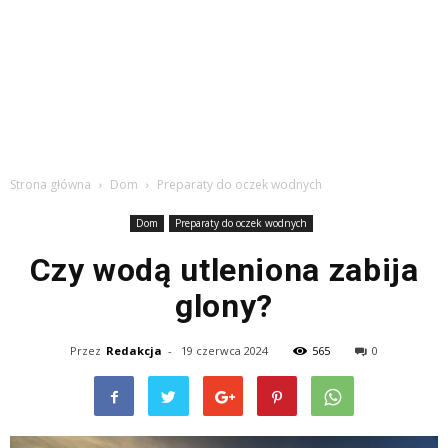
Strona główna
Dom
Preparaty do oczek wodnych
Dom
Preparaty do oczek wodnych
Czy wodą utleniona zabija
glony?
Przez
Redakcja
-
19 czerwca 2024
565
0