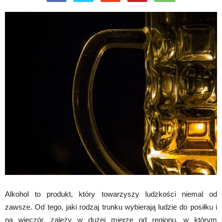
Alkohol to produkt, który towarzyszy ludzkości niemal od
zawsze. Od tego, jaki rodzaj trunku wybierają ludzie do posiłku i
na wieczór, zależy w dużej mierze od regionu, w którym