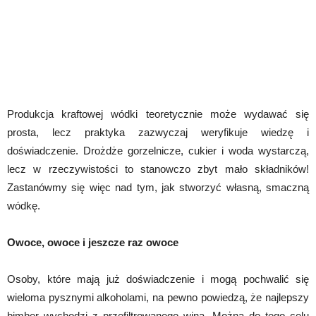
Produkcja kraftowej wódki teoretycznie może wydawać się
prosta, lecz praktyka zazwyczaj weryfikuje wiedzę i
doświadczenie. Drożdże gorzelnicze, cukier i woda wystarczą,
lecz w rzeczywistości to stanowczo zbyt mało składników!
Zastanówmy się więc nad tym, jak stworzyć własną, smaczną
wódkę.
Owoce, owoce i jeszcze raz owoce
Osoby, które mają już doświadczenie i mogą pochwalić się
wieloma pysznymi alkoholami, na pewno powiedzą, że najlepszy
bimber wychodzi z przefiltrowanego wina. Można do tego celu