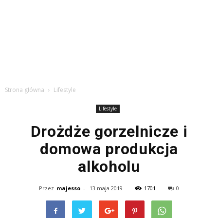
Strona główna
Lifestyle
Lifestyle
Drożdże gorzelnicze i
domowa produkcja
alkoholu
Przez
majesso
-
13 maja 2019
1701
0