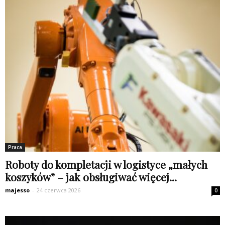
Praca
Roboty do kompletacji w logistyce „małych
koszyków” – jak obsługiwać więcej...
majesso
-
24 czerwca 2026
0